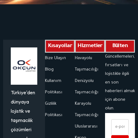
Kısayollar
Hizmetler
Bülten
Güncellemeleri,
Bize Ulaşın
Havayolu
fırsatları ve
Blog
Taşımacılığı
lojistikle ilgili
Kullanım
Denizyolu
en son
haberleri almak
Türkiye'den
Politikası
Taşımacılığı
için abone
dünyaya
Gizlilik
Karayolu
olun.
lojistik ve
Politikası
Taşımacılığı
taşımacılık
Uluslararası
çözümleri